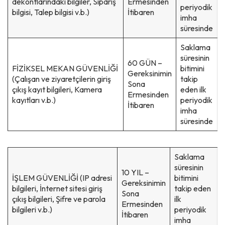
dekontlarındaki bilgiler, Sipariş
Ermesinden
periyodik
bilgisi, Talep bilgisi v.b.)
İtibaren
imha
süresinde
Saklama
süresinin
60 GÜN –
FİZİKSEL MEKAN GÜVENLİĞİ
bitimini
Gereksinimin
(Çalışan ve ziyaretçilerin giriş
takip
Sona
çıkış kayıt bilgileri, Kamera
eden ilk
Ermesinden
kayıtları v.b.)
periyodik
İtibaren
imha
süresinde
Saklama
süresinin
10 YIL –
İŞLEM GÜVENLİĞİ (IP adresi
bitimini
Gereksinimin
bilgileri, İnternet sitesi giriş
takip eden
Sona
çıkış bilgileri, Şifre ve parola
ilk
Ermesinden
bilgileri v.b.)
periyodik
İtibaren
imha