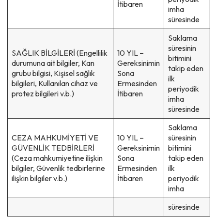
İtibaren
imha
süresinde
Saklama
süresinin
SAĞLIK BİLGİLERİ (Engellilik
10 YIL –
bitimini
durumuna ait bilgiler, Kan
Gereksinimin
takip eden
grubu bilgisi, Kişisel sağlık
Sona
ilk
bilgileri, Kullanılan cihaz ve
Ermesinden
periyodik
protez bilgileri v.b.)
İtibaren
imha
süresinde
Saklama
CEZA MAHKUMİYETİ VE
10 YIL –
süresinin
GÜVENLİK TEDBİRLERİ
Gereksinimin
bitimini
(Ceza mahkumiyetine ilişkin
Sona
takip eden
bilgiler, Güvenlik tedbirlerine
Ermesinden
ilk
ilişkin bilgiler v.b.)
İtibaren
periyodik
imha
süresinde