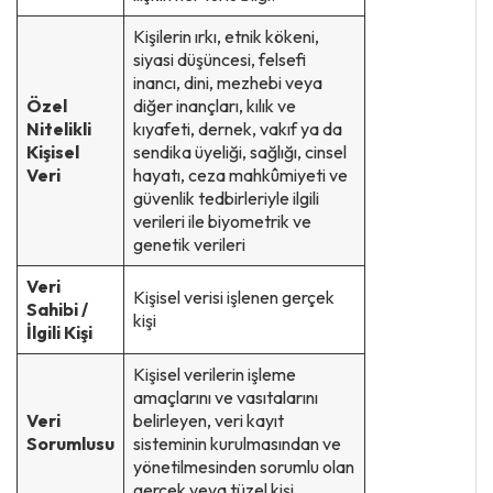
Kişilerin ırkı, etnik kökeni,
siyasi düşüncesi, felsefi
inancı, dini, mezhebi veya
Özel
diğer inançları, kılık ve
Nitelikli
kıyafeti, dernek, vakıf ya da
Kişisel
sendika üyeliği, sağlığı, cinsel
Veri
hayatı, ceza mahkûmiyeti ve
güvenlik tedbirleriyle ilgili
verileri ile biyometrik ve
genetik verileri
Veri
Kişisel verisi işlenen gerçek
Sahibi /
kişi
İlgili Kişi
Kişisel verilerin işleme
amaçlarını ve vasıtalarını
Veri
belirleyen, veri kayıt
Sorumlusu
sisteminin kurulmasından ve
yönetilmesinden sorumlu olan
gerçek veya tüzel kişi