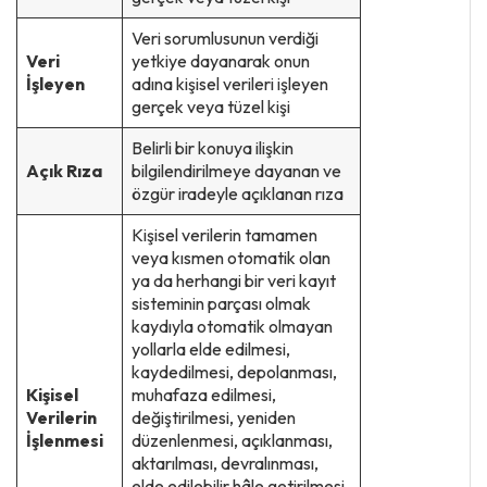
Veri sorumlusunun verdiği
Veri
yetkiye dayanarak onun
İşleyen
adına kişisel verileri işleyen
gerçek veya tüzel kişi
Belirli bir konuya ilişkin
Açık Rıza
bilgilendirilmeye dayanan ve
özgür iradeyle açıklanan rıza
Kişisel verilerin tamamen
veya kısmen otomatik olan
ya da herhangi bir veri kayıt
sisteminin parçası olmak
kaydıyla otomatik olmayan
yollarla elde edilmesi,
kaydedilmesi, depolanması,
Kişisel
muhafaza edilmesi,
Verilerin
değiştirilmesi, yeniden
İşlenmesi
düzenlenmesi, açıklanması,
aktarılması, devralınması,
elde edilebilir hâle getirilmesi,