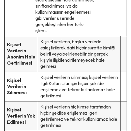
sınıflandırılması ya da
kullanılmasının engellenmesi
gibi veriler üzerinde
gerçekleştirilen her türlü
işlem.
Kişisel verilerin, başka verilerle
Kişisel
eşleştirilerek dahi hiçbir surette kimliği
Verilerin
belirli veya belirlenebilir bir gerçek
Anonim Hale
kişiyle ilişkilendirilemeyecek hale
Getirilmesi
gelmesi
Kişisel verilerin silinmesi; kişisel verilerin
Kişisel
İlgili Kullanıcılar için hiçbir şekilde
Verilerin
erişilemez ve tekrar kullanılamaz hale
Silinmesi
getirilmesi
Kişisel verilerin hiç kimse tarafından
Kişisel
hiçbir şekilde erişilemez, geri
Verilerin Yok
getirilemez ve tekrar kullanılamaz hale
Edilmesi
getirilmesi