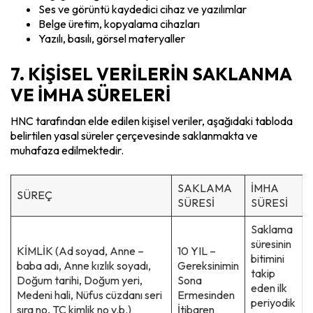
Ses ve görüntü kaydedici cihaz ve yazılımlar
Belge üretim, kopyalama cihazları
Yazılı, basılı, görsel materyaller
7. KİŞİSEL VERİLERİN SAKLANMA
VE İMHA SÜRELERİ
HNC tarafından elde edilen kişisel veriler, aşağıdaki tabloda
belirtilen yasal süreler çerçevesinde saklanmakta ve
muhafaza edilmektedir.
SAKLAMA
İMHA
SÜREÇ
SÜRESİ
SÜRESİ
Saklama
süresinin
KİMLİK (Ad soyad, Anne –
10 YIL –
bitimini
baba adı, Anne kızlık soyadı,
Gereksinimin
takip
Doğum tarihi, Doğum yeri,
Sona
eden ilk
Medeni hali, Nüfus cüzdanı seri
Ermesinden
periyodik
sıra no, TC kimlik no v.b.)
İtibaren