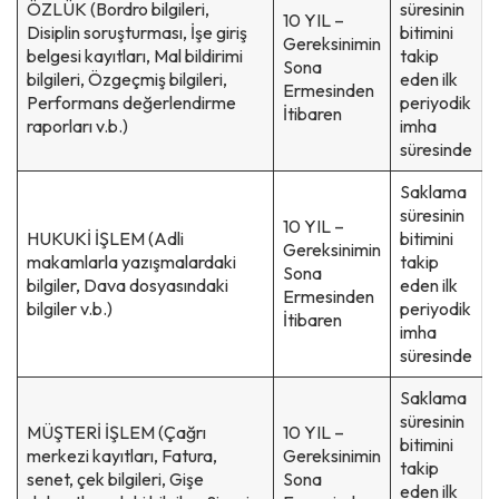
ÖZLÜK (Bordro bilgileri,
süresinin
10 YIL –
Disiplin soruşturması, İşe giriş
bitimini
Gereksinimin
belgesi kayıtları, Mal bildirimi
takip
Sona
bilgileri, Özgeçmiş bilgileri,
eden ilk
Ermesinden
Performans değerlendirme
periyodik
İtibaren
raporları v.b.)
imha
süresinde
Saklama
süresinin
10 YIL –
HUKUKİ İŞLEM (Adli
bitimini
Gereksinimin
makamlarla yazışmalardaki
takip
Sona
bilgiler, Dava dosyasındaki
eden ilk
Ermesinden
bilgiler v.b.)
periyodik
İtibaren
imha
süresinde
Saklama
süresinin
MÜŞTERİ İŞLEM (Çağrı
10 YIL –
bitimini
merkezi kayıtları, Fatura,
Gereksinimin
takip
senet, çek bilgileri, Gişe
Sona
eden ilk