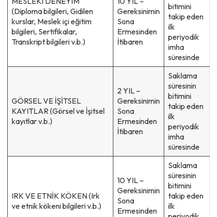
MESLEKİ DENEYİM
10 YIL –
bitimini
(Diploma bilgileri, Gidilen
Gereksinimin
takip eden
kurslar, Meslek içi eğitim
Sona
ilk
bilgileri, Sertifikalar,
Ermesinden
periyodik
Transkript bilgileri v.b.)
İtibaren
imha
süresinde
Saklama
süresinin
2 YIL –
bitimini
GÖRSEL VE İŞİTSEL
Gereksinimin
takip eden
KAYITLAR (Görsel ve İşitsel
Sona
ilk
kayıtlar v.b.)
Ermesinden
periyodik
İtibaren
imha
süresinde
Saklama
süresinin
10 YIL –
bitimini
Gereksinimin
IRK VE ETNİK KÖKEN (Irk
takip eden
Sona
ve etnik kökeni bilgileri v.b.)
ilk
Ermesinden
periyodik