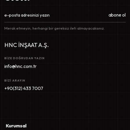
abone ol
Merak etmeyin, herhangi bir gereksiz ileti almayacaksınız.
HNC İNŞAAT A.Ş.
BIZE DOĞRUDAN YAZIN
info@hnc.com.tr
BIZI ARAYIN
+90(312) 433 7007
Kurumsal