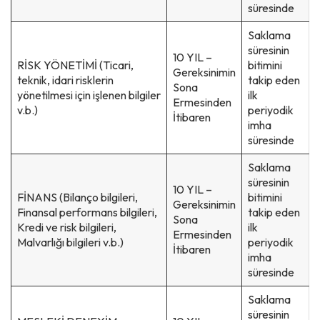
süresinde
Saklama
süresinin
10 YIL –
RİSK YÖNETİMİ (Ticari,
bitimini
Gereksinimin
teknik, idari risklerin
takip eden
Sona
yönetilmesi için işlenen bilgiler
ilk
Ermesinden
v.b.)
periyodik
İtibaren
imha
süresinde
Saklama
süresinin
10 YIL –
FİNANS (Bilanço bilgileri,
bitimini
Gereksinimin
Finansal performans bilgileri,
takip eden
Sona
Kredi ve risk bilgileri,
ilk
Ermesinden
Malvarlığı bilgileri v.b.)
periyodik
İtibaren
imha
süresinde
Saklama
süresinin