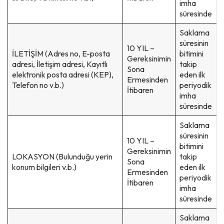
imha
süresinde
Saklama
süresinin
10 YIL –
İLETİŞİM (Adres no, E-posta
bitimini
Gereksinimin
adresi, İletişim adresi, Kayıtlı
takip
Sona
elektronik posta adresi (KEP),
eden ilk
Ermesinden
Telefon no v.b.)
periyodik
İtibaren
imha
süresinde
Saklama
süresinin
10 YIL –
bitimini
Gereksinimin
LOKASYON (Bulunduğu yerin
takip
Sona
konum bilgileri v.b.)
eden ilk
Ermesinden
periyodik
İtibaren
imha
süresinde
Saklama