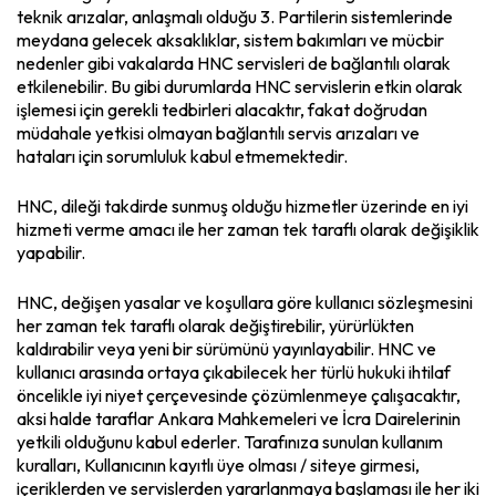
teknik arızalar, anlaşmalı olduğu 3. Partilerin sistemlerinde
meydana gelecek aksaklıklar, sistem bakımları ve mücbir
nedenler gibi vakalarda HNC servisleri de bağlantılı olarak
etkilenebilir. Bu gibi durumlarda HNC servislerin etkin olarak
işlemesi için gerekli tedbirleri alacaktır, fakat doğrudan
müdahale yetkisi olmayan bağlantılı servis arızaları ve
hataları için sorumluluk kabul etmemektedir.
HNC, dileği takdirde sunmuş olduğu hizmetler üzerinde en iyi
hizmeti verme amacı ile her zaman tek taraflı olarak değişiklik
yapabilir.
HNC, değişen yasalar ve koşullara göre kullanıcı sözleşmesini
her zaman tek taraflı olarak değiştirebilir, yürürlükten
kaldırabilir veya yeni bir sürümünü yayınlayabilir. HNC ve
kullanıcı arasında ortaya çıkabilecek her türlü hukuki ihtilaf
öncelikle iyi niyet çerçevesinde çözümlenmeye çalışacaktır,
aksi halde taraflar Ankara Mahkemeleri ve İcra Dairelerinin
yetkili olduğunu kabul ederler. Tarafınıza sunulan kullanım
kuralları, Kullanıcının kayıtlı üye olması / siteye girmesi,
içeriklerden ve servislerden yararlanmaya başlaması ile her iki