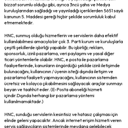
bizzat sorumlu olduğu gibi, ayrıca 3ncü şahıs ve Medya
kuruluşlarından sağladığı ve yayınladığı içeriklerden 5651 sayılı
kanunun 5. Maddesi gereği hiçbir şekilde sorumluluk kabul
etmemektedir.
HNC, sunmuş olduğu hizmetlerin ve servislerin daha efektif
kullanılabilmesi amacıyla bir çok 3. Parti kurum ve kuruluşlarla
çeşitli şekillerde işbirliği yapabilir. Bu işbirliği; reklam,
sponsorluk, izinli pazarlama, veri paylaşımı ve yasal diğer
ticari yöntemlerle olabilir. HNC, e.posta ile pazarlama
faaliyetlerinde, kanunların öngördüğü şekilde izinli iletişimde
bulunacağını, kullanıcının / üyenin isteği dışında iletişim ve
pazarlama faaliyeti yapmayacağını, kullanıcının sistemden
ücretsiz ve kolayca çıkabilmesini sağlayacak araçlar sunmayı
beyan ve taahhüt eder. (E-Posta aboneliği hizmeti
içindir.Dışında herhangi bir pazarlama yöntemi
kullanılmamaktadır.)
HNC, sunduğu servislerin kesintisiz ve hatasız çalışması için
elinde geleni yapacaktır. Ancak internet erişim hizmeti veren
servis sağlayıcıların sistemlerinde meydana gelebilecek