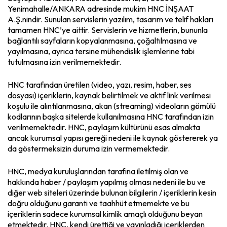
Yenimahalle/ANKARA adresinde mukim HNC İNŞAAT
A.Ş.nindir. Sunulan servislerin yazılım, tasarım ve telif hakları
tamamen HNC’ye aittir. Servislerin ve hizmetlerin, bununla
bağlantılı sayfaların kopyalanmasına, çoğaltılmasına ve
yayılmasına, ayrıca tersine mühendislik işlemlerine tabi
tutulmasına izin verilmemektedir.
HNC tarafından üretilen (video, yazı, resim, haber, ses
dosyası) içeriklerin, kaynak belirtilmek ve aktif link verilmesi
koşulu ile alıntılanmasına, akan (streaming) videoların gömülü
kodlarının başka sitelerde kullanılmasına HNC tarafından izin
verilmemektedir. HNC, paylaşım kültürünü esas almakta
ancak kurumsal yapısı gereği nedeni ile kaynak göstererek ya
da göstermeksizin duruma izin vermemektedir.
HNC, medya kuruluşlarından tarafına iletilmiş olan ve
hakkında haber / paylaşım yapılmış olması nedeni ile bu ve
diğer web siteleri üzerinde bulunan bilgilerin / içeriklerin kesin
doğru olduğunu garanti ve taahhüt etmemekte ve bu
içeriklerin sadece kurumsal kimlik amaçlı olduğunu beyan
etmektedir. HNC, kendi ürettiği ve yayınladığı içeriklerden