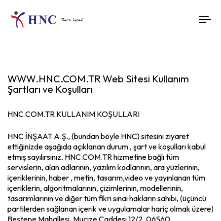
To
nav
WWW.HNC.COM.TR Web Sitesi Kullanım
Şartları ve Koşulları
HNC.COM.TR KULLANIM KOŞULLARI
HNC İNŞAAT A.Ş., (bundan böyle HNC) sitesini ziyaret
ettiğinizde aşağıda açıklanan durum , şart ve koşulları kabul
etmiş sayılırsınız. HNC.COM.TR hizmetine bağlı tüm
servislerin, alan adlarının, yazılım kodlarının, ara yüzlerinin,
içeriklerinin, haber , metin, tasarım,video ve yayınlanan tüm
içeriklerin, algoritmalarının, çizimlerinin, modellerinin,
tasarımlarının ve diğer tüm fikri sınai hakların sahibi, (üçüncü
partilerden sağlanan içerik ve uygulamalar hariç olmak üzere)
Beştepe Mahallesi, Mucize Caddesi 12/2, 06560