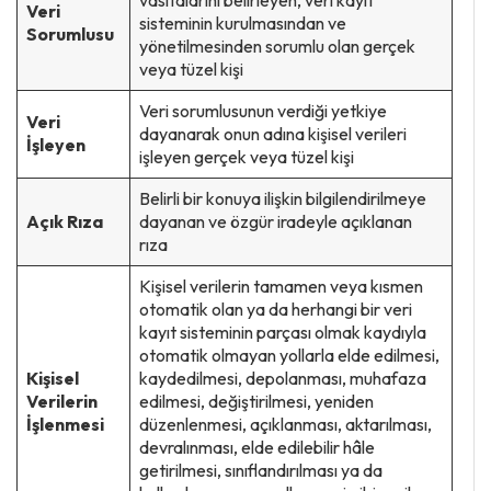
Veri
sisteminin kurulmasından ve
Sorumlusu
yönetilmesinden sorumlu olan gerçek
veya tüzel kişi
Veri sorumlusunun verdiği yetkiye
Veri
dayanarak onun adına kişisel verileri
İşleyen
işleyen gerçek veya tüzel kişi
Belirli bir konuya ilişkin bilgilendirilmeye
Açık Rıza
dayanan ve özgür iradeyle açıklanan
rıza
Kişisel verilerin tamamen veya kısmen
otomatik olan ya da herhangi bir veri
kayıt sisteminin parçası olmak kaydıyla
otomatik olmayan yollarla elde edilmesi,
Kişisel
kaydedilmesi, depolanması, muhafaza
Verilerin
edilmesi, değiştirilmesi, yeniden
İşlenmesi
düzenlenmesi, açıklanması, aktarılması,
devralınması, elde edilebilir hâle
getirilmesi, sınıflandırılması ya da