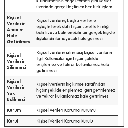
kullanılmasının engellenmesi gibi veriler
üzerinde gerçekleştirilen her türlü işlem.
Kişisel
Kişisel verilerin, başka verilerle
Verilerin
eşleştirilerek dahi hiçbir surette kimliği
Anonim
belirli veya belirlenebilir bir gerçek kişiyle
Hale
ilişkilendirilemeyecek hale gelmesi
Getirilmesi
Kişisel verilerin silinmesi; kişisel verilerin
Kişisel
İlgili Kullanıcılar için hiçbir şekilde
Verilerin
erişilemez ve tekrar kullanılamaz hale
Silinmesi
getirilmesi
Kişisel
Kişisel verilerin hiç kimse tarafından
Verilerin
hiçbir şekilde erişilemez, geri getirilemez
Yok
ve tekrar kullanılamaz hale getirilmesi
Edilmesi
Kurum
Kişisel Verileri Koruma Kurumu
Kurul
Kişisel Verileri Koruma Kurulu