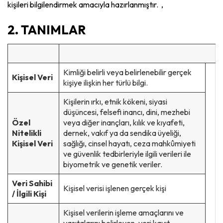
kişileri bilgilendirmek amacıyla hazırlanmıştır. ,
2. TANIMLAR
Kimliği belirli veya belirlenebilir gerçek
Kişisel Veri
kişiye ilişkin her türlü bilgi.
Kişilerin ırkı, etnik kökeni, siyasi
düşüncesi, felsefi inancı, dini, mezhebi
Özel
veya diğer inançları, kılık ve kıyafeti,
Nitelikli
dernek, vakıf ya da sendika üyeliği,
Kişisel Veri
sağlığı, cinsel hayatı, ceza mahkûmiyeti
ve güvenlik tedbirleriyle ilgili verileri ile
biyometrik ve genetik veriler.
Veri Sahibi
Kişisel verisi işlenen gerçek kişi
/ İlgili Kişi
Kişisel verilerin işleme amaçlarını ve
vasıtalarını belirleyen, veri kayıt