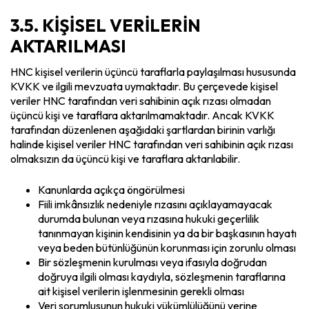
3.5. KİŞİSEL VERİLERİN
AKTARILMASI
HNC kişisel verilerin üçüncü taraflarla paylaşılması hususunda
KVKK ve ilgili mevzuata uymaktadır. Bu çerçevede kişisel
veriler HNC tarafından veri sahibinin açık rızası olmadan
üçüncü kişi ve taraflara aktarılmamaktadır. Ancak KVKK
tarafından düzenlenen aşağıdaki şartlardan birinin varlığı
halinde kişisel veriler HNC tarafından veri sahibinin açık rızası
olmaksızın da üçüncü kişi ve taraflara aktarılabilir.
Kanunlarda açıkça öngörülmesi
Fiili imkânsızlık nedeniyle rızasını açıklayamayacak
durumda bulunan veya rızasına hukuki geçerlilik
tanınmayan kişinin kendisinin ya da bir başkasının hayatı
veya beden bütünlüğünün korunması için zorunlu olması
Bir sözleşmenin kurulması veya ifasıyla doğrudan
doğruya ilgili olması kaydıyla, sözleşmenin taraflarına
ait kişisel verilerin işlenmesinin gerekli olması
Veri sorumlusunun hukuki yükümlülüğünü yerine