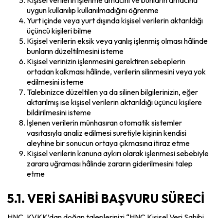
Kişisel verilerin işlenme amacını ve bunların amacına
uygun kullanılıp kullanılmadığını öğrenme
Yurt içinde veya yurt dışında kişisel verilerin aktarıldığı
üçüncü kişileri bilme
Kişisel verilerin eksik veya yanlış işlenmiş olması hâlinde
bunların düzeltilmesini isteme
Kişisel verinizin işlenmesini gerektiren sebeplerin
ortadan kalkması hâlinde, verilerin silinmesini veya yok
edilmesini isteme
Talebinizce düzeltilen ya da silinen bilgilerinizin, eğer
aktarılmış ise kişisel verilerin aktarıldığı üçüncü kişilere
bildirilmesini isteme
İşlenen verilerin münhasıran otomatik sistemler
vasıtasıyla analiz edilmesi suretiyle kişinin kendisi
aleyhine bir sonucun ortaya çıkmasına itiraz etme
Kişisel verilerin kanuna aykırı olarak işlenmesi sebebiyle
zarara uğraması hâlinde zararın giderilmesini talep
etme
5.1. VERİ SAHİBİ BAŞVURU SÜRECİ
HNC, KVKK’dan doğan taleplerinizi “HNC Kişisel Veri Sahibi