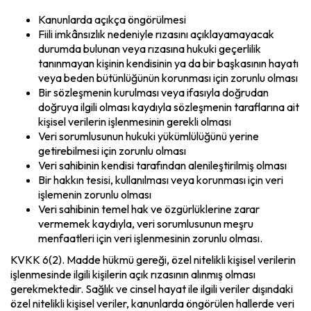
Kanunlarda açıkça öngörülmesi
Fiili imkânsızlık nedeniyle rızasını açıklayamayacak
durumda bulunan veya rızasına hukuki geçerlilik
tanınmayan kişinin kendisinin ya da bir başkasının hayatı
veya beden bütünlüğünün korunması için zorunlu olması
Bir sözleşmenin kurulması veya ifasıyla doğrudan
doğruya ilgili olması kaydıyla sözleşmenin taraflarına ait
kişisel verilerin işlenmesinin gerekli olması
Veri sorumlusunun hukuki yükümlülüğünü yerine
getirebilmesi için zorunlu olması
Veri sahibinin kendisi tarafından alenileştirilmiş olması
Bir hakkın tesisi, kullanılması veya korunması için veri
işlemenin zorunlu olması
Veri sahibinin temel hak ve özgürlüklerine zarar
vermemek kaydıyla, veri sorumlusunun meşru
menfaatleri için veri işlenmesinin zorunlu olması.
KVKK 6(2). Madde hükmü gereği, özel nitelikli kişisel verilerin
işlenmesinde ilgili kişilerin açık rızasının alınmış olması
gerekmektedir. Sağlık ve cinsel hayat ile ilgili veriler dışındaki
özel nitelikli kişisel veriler, kanunlarda öngörülen hallerde veri