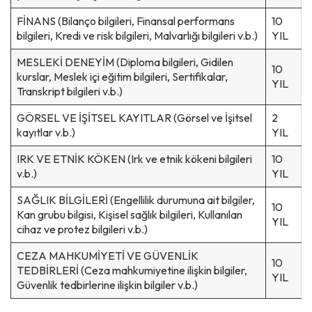
FİNANS (Bilanço bilgileri, Finansal performans
10
bilgileri, Kredi ve risk bilgileri, Malvarlığı bilgileri v.b.)
YIL
MESLEKİ DENEYİM (Diploma bilgileri, Gidilen
10
kurslar, Meslek içi eğitim bilgileri, Sertifikalar,
YIL
Transkript bilgileri v.b.)
GÖRSEL VE İŞİTSEL KAYITLAR (Görsel ve İşitsel
2
kayıtlar v.b.)
YIL
IRK VE ETNİK KÖKEN (Irk ve etnik kökeni bilgileri
10
v.b.)
YIL
SAĞLIK BİLGİLERİ (Engellilik durumuna ait bilgiler,
10
Kan grubu bilgisi, Kişisel sağlık bilgileri, Kullanılan
YIL
cihaz ve protez bilgileri v.b.)
CEZA MAHKUMİYETİ VE GÜVENLİK
10
TEDBİRLERİ (Ceza mahkumiyetine ilişkin bilgiler,
YIL
Güvenlik tedbirlerine ilişkin bilgiler v.b.)