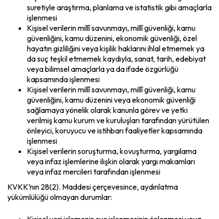
suretiyle araştırma, planlama ve istatistik gibi amaçlarla
işlenmesi
Kişisel verilerin millî savunmayı, millî güvenliği, kamu
güvenliğini, kamu düzenini, ekonomik güvenliği, özel
hayatın gizliliğini veya kişilik haklarını ihlal etmemek ya
da suç teşkil etmemek kaydıyla, sanat, tarih, edebiyat
veya bilimsel amaçlarla ya da ifade özgürlüğü
kapsamında işlenmesi
Kişisel verilerin millî savunmayı, millî güvenliği, kamu
güvenliğini, kamu düzenini veya ekonomik güvenliği
sağlamaya yönelik olarak kanunla görev ve yetki
verilmiş kamu kurum ve kuruluşları tarafından yürütülen
önleyici, koruyucu ve istihbarı faaliyetler kapsamında
işlenmesi
Kişisel verilerin soruşturma, kovuşturma, yargılama
veya infaz işlemlerine ilişkin olarak yargı makamları
veya infaz mercileri tarafından işlenmesi
KVKK’nın 28(2). Maddesi çerçevesince, aydınlatma
yükümlülüğü olmayan durumlar:
Kişisel veri işlemenin suç işlenmesinin önlenmesi veya