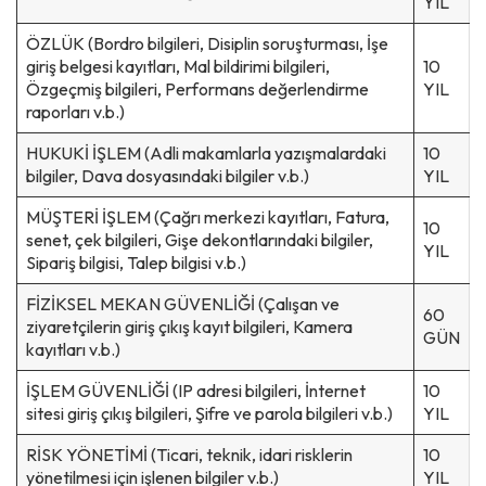
YIL
ÖZLÜK (Bordro bilgileri, Disiplin soruşturması, İşe
giriş belgesi kayıtları, Mal bildirimi bilgileri,
10
Özgeçmiş bilgileri, Performans değerlendirme
YIL
raporları v.b.)
HUKUKİ İŞLEM (Adli makamlarla yazışmalardaki
10
bilgiler, Dava dosyasındaki bilgiler v.b.)
YIL
MÜŞTERİ İŞLEM (Çağrı merkezi kayıtları, Fatura,
10
senet, çek bilgileri, Gişe dekontlarındaki bilgiler,
YIL
Sipariş bilgisi, Talep bilgisi v.b.)
FİZİKSEL MEKAN GÜVENLİĞİ (Çalışan ve
60
ziyaretçilerin giriş çıkış kayıt bilgileri, Kamera
GÜN
kayıtları v.b.)
İŞLEM GÜVENLİĞİ (IP adresi bilgileri, İnternet
10
sitesi giriş çıkış bilgileri, Şifre ve parola bilgileri v.b.)
YIL
RİSK YÖNETİMİ (Ticari, teknik, idari risklerin
10
yönetilmesi için işlenen bilgiler v.b.)
YIL