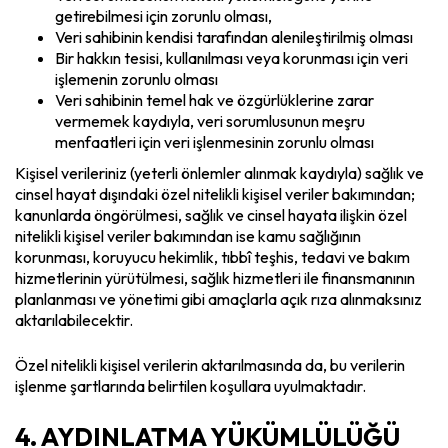
getirebilmesi için zorunlu olması,
Veri sahibinin kendisi tarafından alenileştirilmiş olması
Bir hakkın tesisi, kullanılması veya korunması için veri
işlemenin zorunlu olması
Veri sahibinin temel hak ve özgürlüklerine zarar
vermemek kaydıyla, veri sorumlusunun meşru
menfaatleri için veri işlenmesinin zorunlu olması
Kişisel verileriniz (yeterli önlemler alınmak kaydıyla) sağlık ve
cinsel hayat dışındaki özel nitelikli kişisel veriler bakımından;
kanunlarda öngörülmesi, sağlık ve cinsel hayata ilişkin özel
nitelikli kişisel veriler bakımından ise kamu sağlığının
korunması, koruyucu hekimlik, tıbbî teşhis, tedavi ve bakım
hizmetlerinin yürütülmesi, sağlık hizmetleri ile finansmanının
planlanması ve yönetimi gibi amaçlarla açık rıza alınmaksınız
aktarılabilecektir.
Özel nitelikli kişisel verilerin aktarılmasında da, bu verilerin
işlenme şartlarında belirtilen koşullara uyulmaktadır.
4. AYDINLATMA YÜKÜMLÜLÜĞÜ