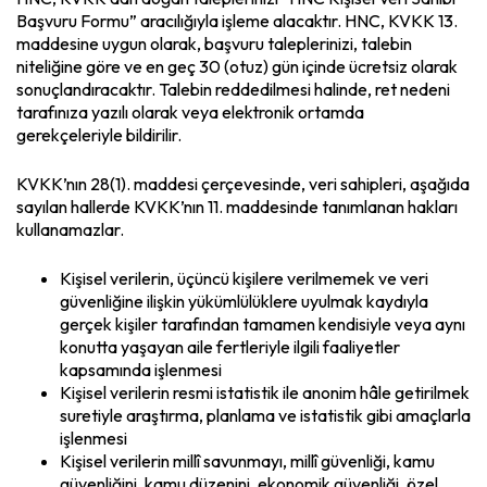
Başvuru Formu” aracılığıyla işleme alacaktır. HNC, KVKK 13.
maddesine uygun olarak, başvuru taleplerinizi, talebin
niteliğine göre ve en geç 30 (otuz) gün içinde ücretsiz olarak
sonuçlandıracaktır. Talebin reddedilmesi halinde, ret nedeni
tarafınıza yazılı olarak veya elektronik ortamda
gerekçeleriyle bildirilir.
KVKK’nın 28(1). maddesi çerçevesinde, veri sahipleri, aşağıda
sayılan hallerde KVKK’nın 11. maddesinde tanımlanan hakları
kullanamazlar.
Kişisel verilerin, üçüncü kişilere verilmemek ve veri
güvenliğine ilişkin yükümlülüklere uyulmak kaydıyla
gerçek kişiler tarafından tamamen kendisiyle veya aynı
konutta yaşayan aile fertleriyle ilgili faaliyetler
kapsamında işlenmesi
Kişisel verilerin resmi istatistik ile anonim hâle getirilmek
suretiyle araştırma, planlama ve istatistik gibi amaçlarla
işlenmesi
Kişisel verilerin millî savunmayı, millî güvenliği, kamu
güvenliğini, kamu düzenini, ekonomik güvenliği, özel