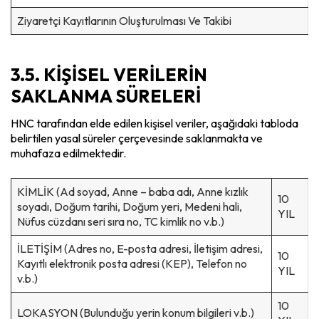
Ziyaretçi Kayıtlarının Oluşturulması Ve Takibi
3.5. KİŞİSEL VERİLERİN
SAKLANMA SÜRELERİ
HNC tarafından elde edilen kişisel veriler, aşağıdaki tabloda
belirtilen yasal süreler çerçevesinde saklanmakta ve
muhafaza edilmektedir.
KİMLİK (Ad soyad, Anne – baba adı, Anne kızlık
10
soyadı, Doğum tarihi, Doğum yeri, Medeni hali,
YIL
Nüfus cüzdanı seri sıra no, TC kimlik no v.b.)
İLETİŞİM (Adres no, E-posta adresi, İletişim adresi,
10
Kayıtlı elektronik posta adresi (KEP), Telefon no
YIL
v.b.)
10
LOKASYON (Bulunduğu yerin konum bilgileri v.b.)